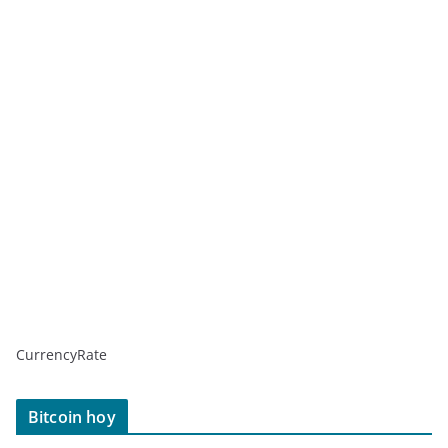
CurrencyRate
Bitcoin hoy