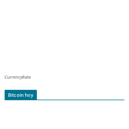
CurrencyRate
Bitcoin hoy