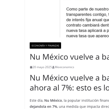
ECONOMÍA Y FINANZAS
Nu México vuelve a ba
20 mayo 2025
Mexiconomics
Nu México vuelve a baj
ahora al 7%: esto es 
Este día,
Nu México
, la popular institución fina
dejandola en 7%
, una medida que impacta direc