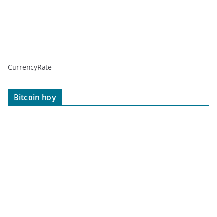
CurrencyRate
Bitcoin hoy