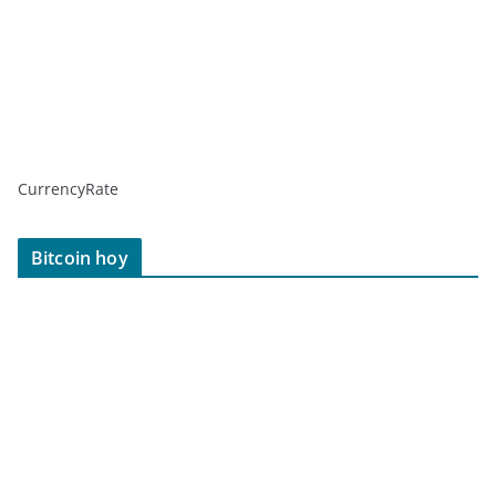
CurrencyRate
Bitcoin hoy