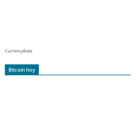
CurrencyRate
Bitcoin hoy