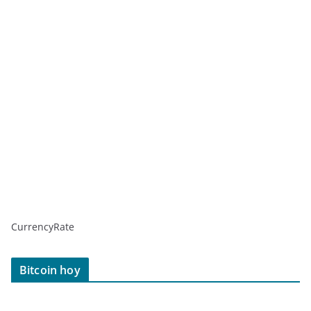
CurrencyRate
Bitcoin hoy