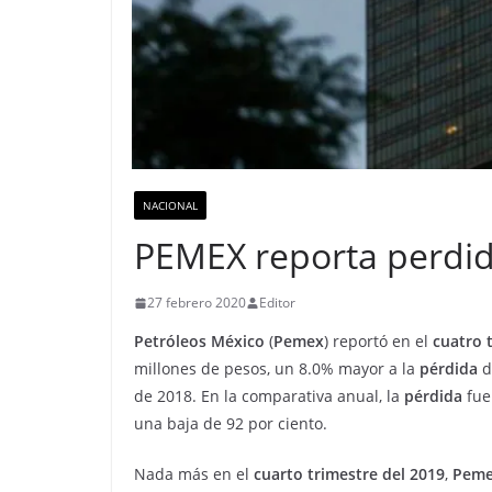
NACIONAL
PEMEX reporta perdid
27 febrero 2020
Editor
Petróleos México
(
Pemex
) reportó en el
cuatro 
millones de pesos, un 8.0% mayor a la
pérdida
d
de 2018. En la comparativa anual, la
pérdida
fue
una baja de 92 por ciento.
Nada más en el
cuarto trimestre del 2019
,
Pem