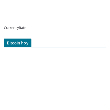
CurrencyRate
Bitcoin hoy