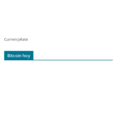
CurrencyRate
Bitcoin hoy