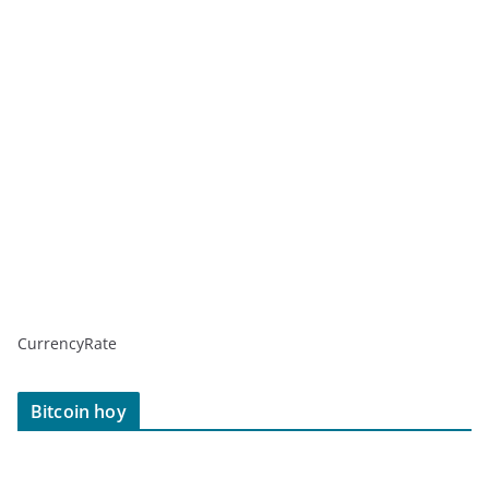
CurrencyRate
Bitcoin hoy