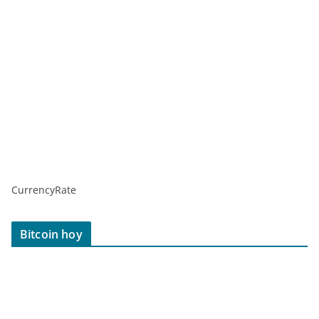
CurrencyRate
Bitcoin hoy