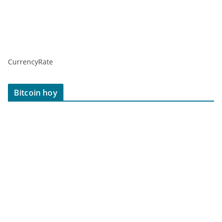
CurrencyRate
Bitcoin hoy