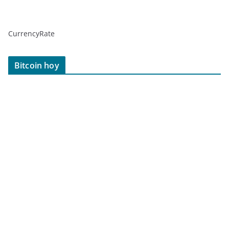
CurrencyRate
Bitcoin hoy