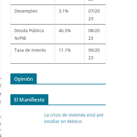
Desempleo
3.1%
07/20
23
Deuda Pública
46.5%
08/20
%/PIB
23
Tasa de Interés
11.1%
09/20
23
Opinión
 de
Variación
Cambio
osto
con la
porcentual
El Manifiesto
20
semana
anterior
La crisis de vivienda está por
estallar en México
5,733
8.65%
1.05%
,898
7.86%
-3.66%