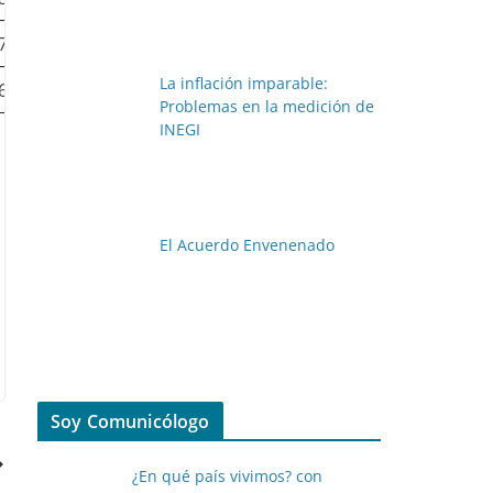
,764
8.67%
0.81%
La inflación imparable:
62
7.48%
-2.66%
Problemas en la medición de
INEGI
El Acuerdo Envenenado
Soy Comunicólogo
¿En qué país vivimos? con