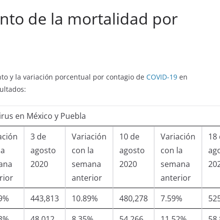
nto de la mortalidad por
to y la variación porcentual por contagio de
COVID-19
en
ultados:
rus en México y Puebla
ación
3 de
Variación
10 de
Variación
18
la
agosto
con la
agosto
con la
ag
ana
2020
semana
2020
semana
20
rior
anterior
anterior
19%
443,813
10.89%
480,278
7.59%
52
43%
48,012
8.35%
54,266
11.52%
58