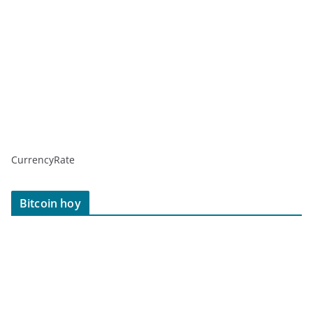
CurrencyRate
Bitcoin hoy