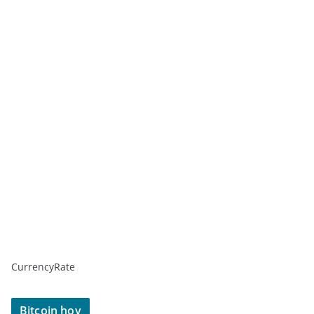
CurrencyRate
Bitcoin hoy