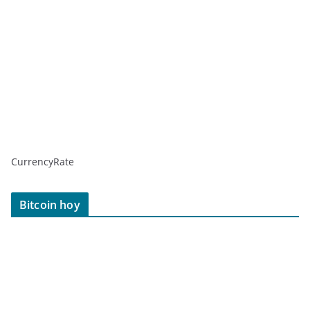
CurrencyRate
Bitcoin hoy