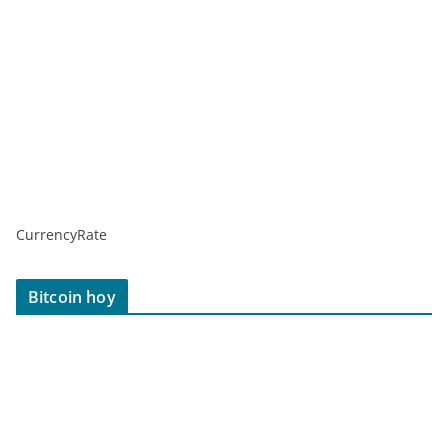
CurrencyRate
Bitcoin hoy