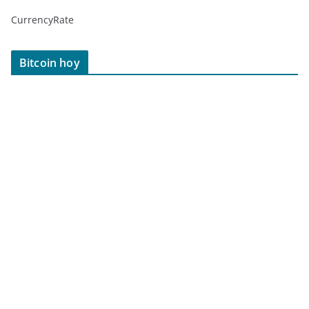
CurrencyRate
Bitcoin hoy