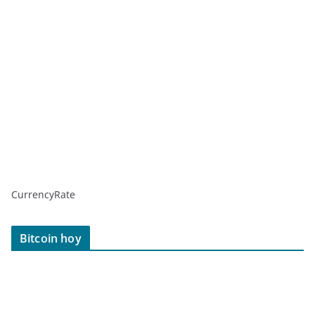
CurrencyRate
Bitcoin hoy