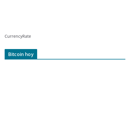
CurrencyRate
Bitcoin hoy