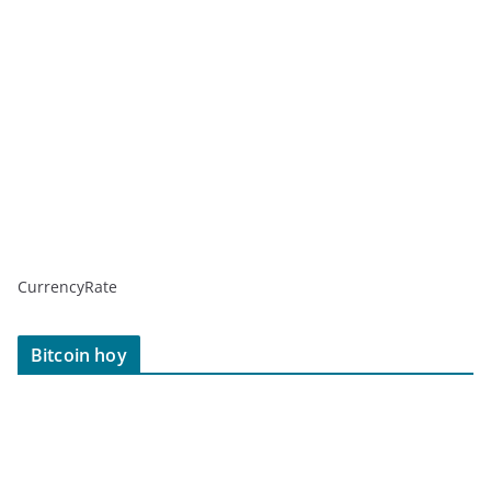
CurrencyRate
Bitcoin hoy