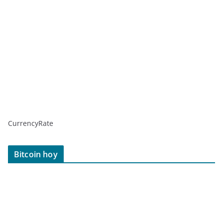
CurrencyRate
Bitcoin hoy