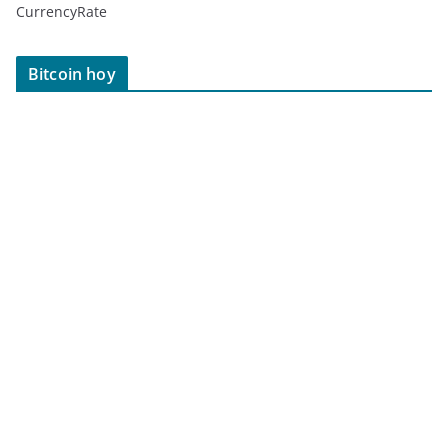
CurrencyRate
Bitcoin hoy