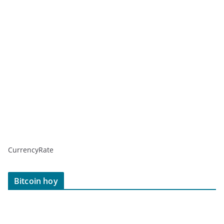
CurrencyRate
Bitcoin hoy