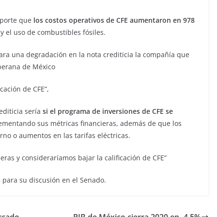
reporte que
los costos operativos de CFE aumentaron en 978
a y el uso de combustibles fósiles.
ra una degradación en la nota crediticia la compañía que
oberana de México
icación de CFE”,
editicia sería
si el programa de inversiones de CFE se
ementando sus métricas financieras, además de que los
no o aumentos en las tarifas eléctricas.
ieras y consideraríamos bajar la calificación de CFE”
 para su discusión en el Senado.
rcado
PIB de México cierra 2020 en -4.5%