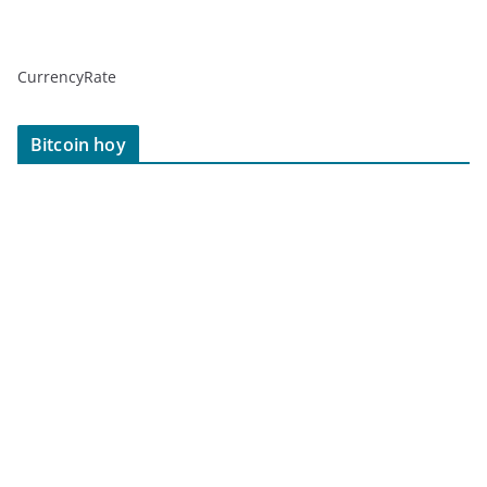
CurrencyRate
Bitcoin hoy