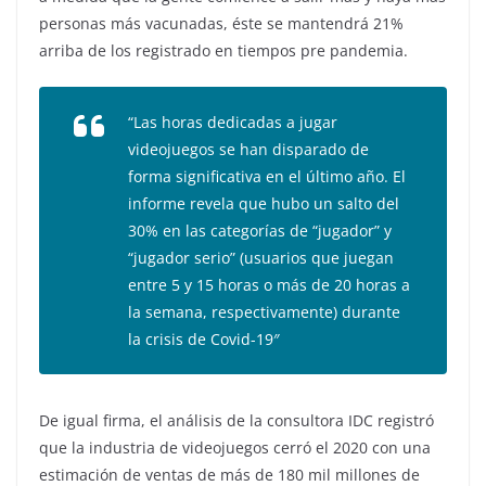
personas más vacunadas, éste se mantendrá 21%
arriba de los registrado en tiempos pre pandemia.
“Las horas dedicadas a jugar
videojuegos se han disparado de
forma significativa en el último año. El
informe revela que hubo un salto del
30% en las categorías de “jugador” y
“jugador serio” (usuarios que juegan
entre 5 y 15 horas o más de 20 horas a
la semana, respectivamente) durante
la crisis de Covid-19″
De igual firma, el análisis de la consultora IDC registró
que la industria de videojuegos cerró el 2020 con una
estimación de ventas de más de 180 mil millones de