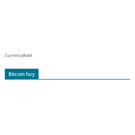
CurrencyRate
Bitcoin hoy