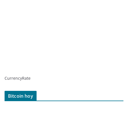
CurrencyRate
Bitcoin hoy