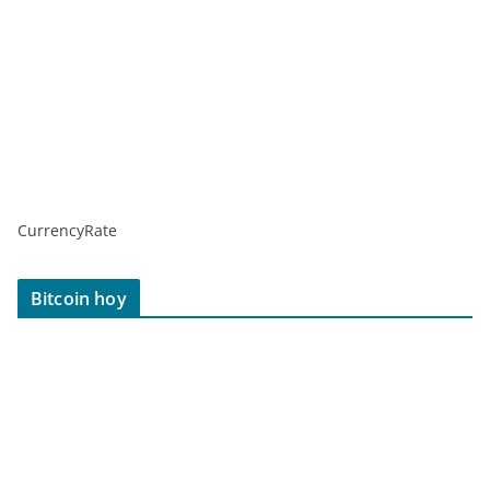
CurrencyRate
Bitcoin hoy