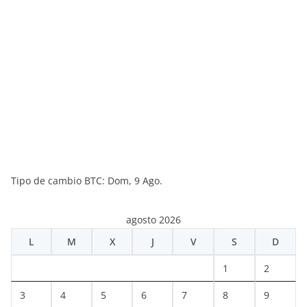
Tipo de cambio
BTC
: Dom, 9 Ago.
agosto 2026
L
M
X
J
V
S
D
1
2
3
4
5
6
7
8
9