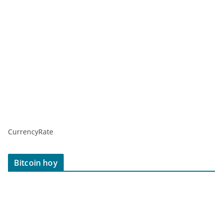
CurrencyRate
Bitcoin hoy