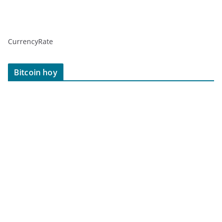
CurrencyRate
Bitcoin hoy