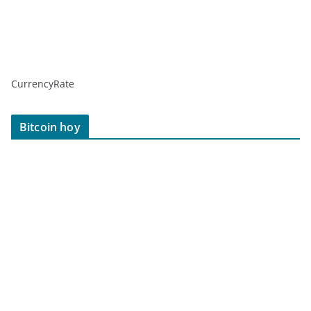
CurrencyRate
Bitcoin hoy