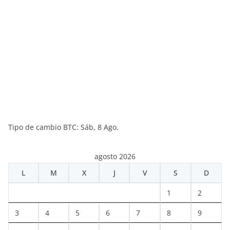
Tipo de cambio
BTC
: Sáb, 8 Ago.
agosto 2026
L
M
X
J
V
S
D
1
2
3
4
5
6
7
8
9