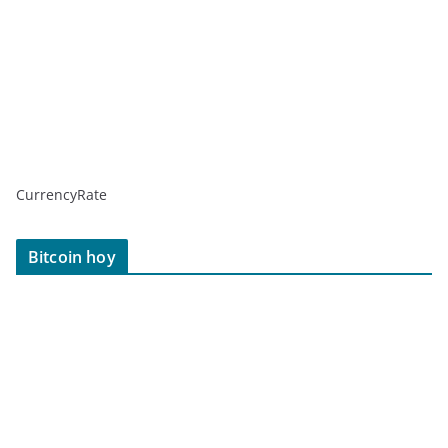
CurrencyRate
Bitcoin hoy