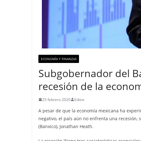
ECONOMÍA Y FINANZAS
Subgobernador del B
recesión de la econo
25 febrero 2020
Editor
A pesar de que la economía mexicana ha experi
negativo, el país aún no enfrenta una recesión,
(Banxico), Jonathan Heath.
La recesión “tiene tres características esenciale