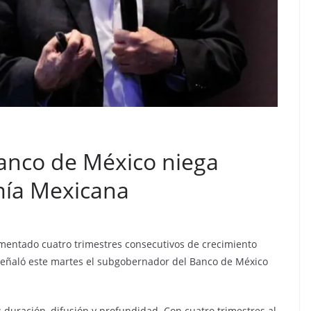
anco de México niega
mía Mexicana
mentado cuatro trimestres consecutivos de crecimiento
 señaló este martes el subgobernador del Banco de México
s: duración, difusión y profundidad. Con cuatro trimestres al