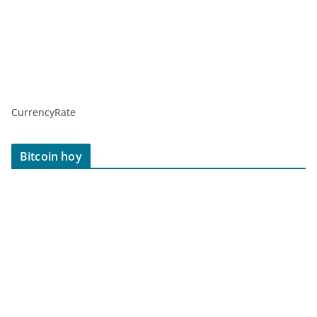
CurrencyRate
Bitcoin hoy