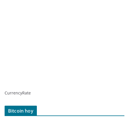
CurrencyRate
Bitcoin hoy