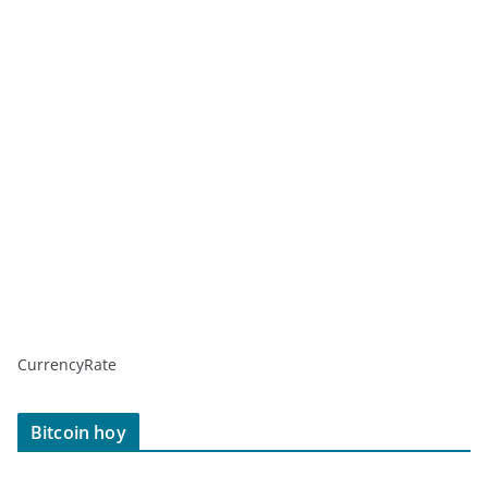
CurrencyRate
Bitcoin hoy