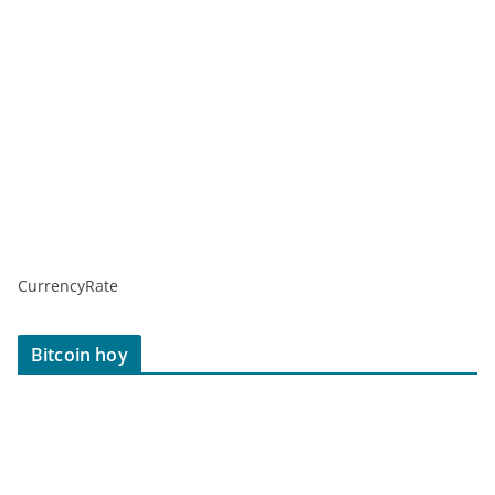
CurrencyRate
Bitcoin hoy