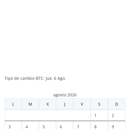
Tipo de cambio
BTC
: Jue, 6 Ago.
agosto 2026
L
M
X
J
V
S
D
1
2
3
4
5
6
7
8
9