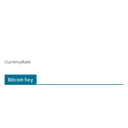
CurrencyRate
Bitcoin hoy