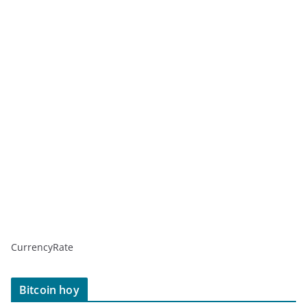
CurrencyRate
Bitcoin hoy