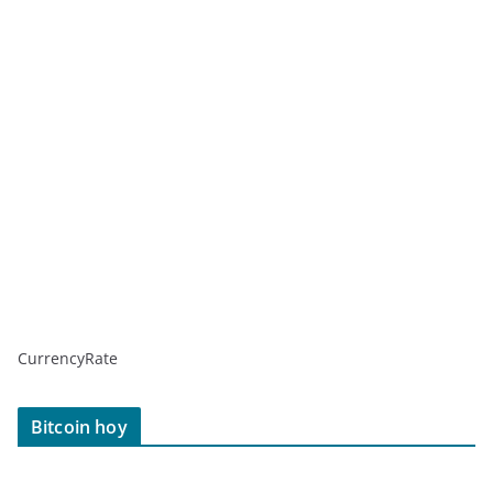
CurrencyRate
Bitcoin hoy