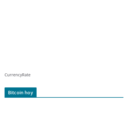
CurrencyRate
Bitcoin hoy