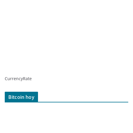
CurrencyRate
Bitcoin hoy