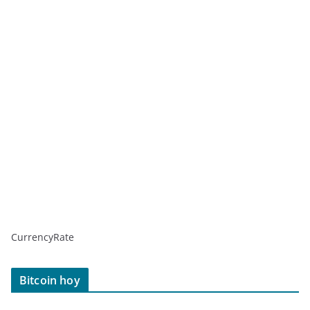
CurrencyRate
Bitcoin hoy