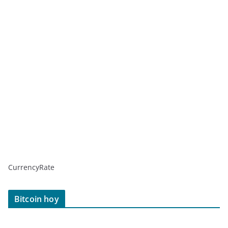
CurrencyRate
Bitcoin hoy