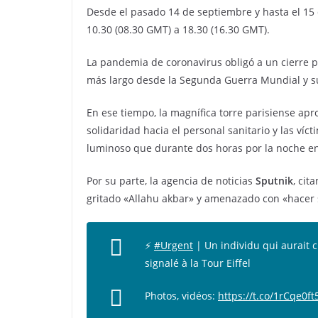
Desde el pasado 14 de septiembre y hasta el 15 
10.30 (08.30 GMT) a 18.30 (16.30 GMT).
La pandemia de coronavirus obligó a un cierre 
más largo desde la Segunda Guerra Mundial y su
En ese tiempo, la magnífica torre parisiense ap
solidaridad hacia el personal sanitario y las víct
luminoso que durante dos horas por la noche en
Por su parte, la agencia de noticias
Sputnik
, cit
gritado «Allahu akbar» y amenazado con «hacer sa
⚡
#Urgent
| Un individu qui aurait c
signalé à la Tour Eiffel
Photos, vidéos:
https://t.co/1rCqe0ft