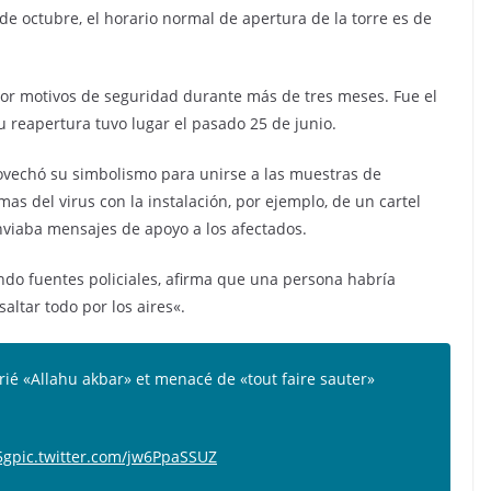
de octubre, el horario normal de apertura de la torre es de
por motivos de seguridad durante más de tres meses. Fue el
 reapertura tuvo lugar el pasado 25 de junio.
rovechó su simbolismo para unirse a las muestras de
imas del virus con la instalación, por ejemplo, de un cartel
viaba mensajes de apoyo a los afectados.
ando fuentes policiales, afirma que una persona habría
ltar todo por los aires«.
rié «Allahu akbar» et menacé de «tout faire sauter»
5g
pic.twitter.com/jw6PpaSSUZ