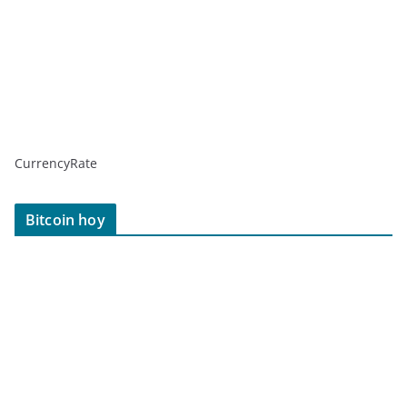
CurrencyRate
Bitcoin hoy